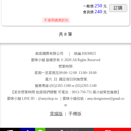
250
一般價
元
訂購
240
會員價
元
不適用總價折扣
共
8
筆
銘宸國際有限公司 ｜ 統編 83030825
愛咪小舖 版權所有 © 2020 All Rights Reserved
營業時間
星期一至星期五09:00~12:00 13:00~18:00
週六 .日 .國定假日則無營業.
服務專線:(02)2265-1180 or (02)2265-1140
【若非營業時間 欲跟我們聯繫 可電洽：0913-759-751 羅小姐幫您服務】
愛咪小舖 LINE ID：@amyshop.tw ｜愛咪小舖信箱：amy.designstore@gmail.co
m
電腦版
|
手機版