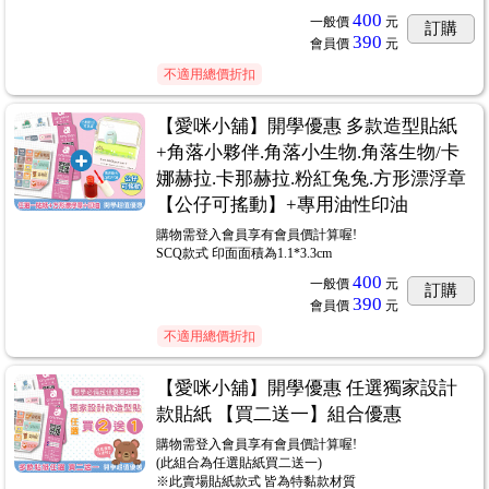
400
一般價
元
訂購
390
會員價
元
不適用總價折扣
【愛咪小舖】開學優惠 多款造型貼紙
+角落小夥伴.角落小生物.角落生物/卡
娜赫拉.卡那赫拉.粉紅兔兔.方形漂浮章
【公仔可搖動】+專用油性印油
購物需登入會員享有會員價計算喔!
SCQ款式 印面面積為1.1*3.3cm
400
一般價
元
訂購
390
會員價
元
不適用總價折扣
【愛咪小舖】開學優惠 任選獨家設計
款貼紙 【買二送一】組合優惠
購物需登入會員享有會員價計算喔!
(此組合為任選貼紙買二送一)
※此賣場貼紙款式 皆為特黏款材質